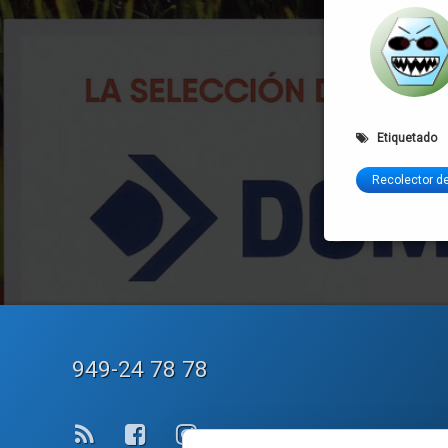
Etiquetado
Recolector d
Teléfono:
949-24 78 78
RSS
Facebook
Instagram