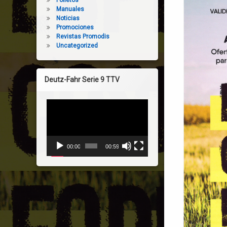
Manuales
Noticias
Promociones
Revistas Promodis
Uncategorized
Deutz-Fahr Serie 9 TTV
Reproductor
de
vídeo
00:00
00:59