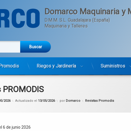
Domarco Maquinaria y M
D.M.M. S.L. Guadalajara (España) 
Maquinaria y Talleres
Promodis
Riegos y Jardinería
Suministros
s PROMODIS
Categorías:
05/2026
Actualizado el
13/05/2026
por
Domarco
Revistas Promodis
el 6 de junio 2026