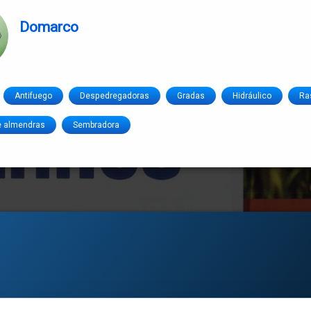
Domarco
Antifuego
Despedregadoras
Gradas
Hidráulico
Ra
e almendras
Sembradora